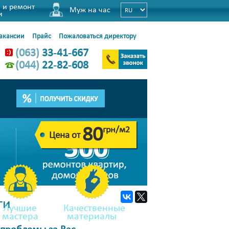
 и ремонт
Муж на час
и
акансии
Прайс
Пожаловаться директору
(063)
33-41-667
(044)
22-82-608
тной доски в Киеве
80
грн/м2
Цена от
ги
Лучшие
Качественные
мастера
материалы
 проблемы за Вас