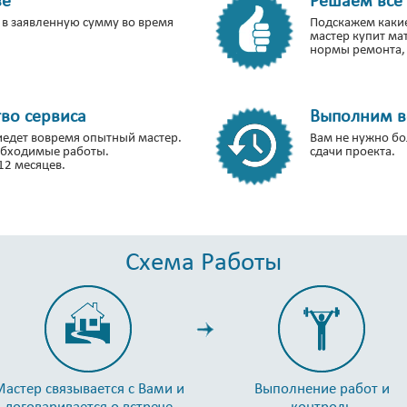
в заявленную сумму во время
Подскажем каки
мастер купит ма
нормы ремонта, 
во сервиса
Выполним вс
риедет вовремя опытный мастер.
Вам не нужно бо
обходимые работы.
сдачи проекта.
12 месяцев.
Схема Работы
астер связывается с Вами и
Выполнение работ и
договаривается о встрече
контроль