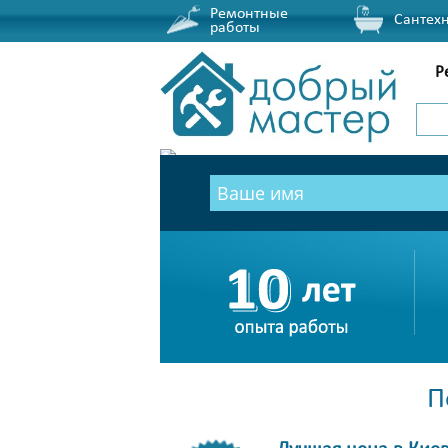
Ремонтные
Сантех
работы
Р
П
Лучшая цена в Кие