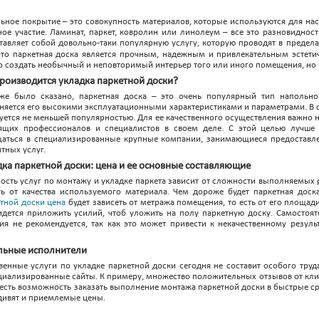
ьное покрытие – это совокупность материалов, которые используются для н
ное участие. Ламинат, паркет, ковролин или линолеум – все это разновиднос
тавляет собой довольно-таки популярную услугу, которую проводят в предела
что паркетная доска является прочным, надежным и привлекательным эстет
о создать необычный и неповторимый интерьер того или иного помещения, но 
производится укладка паркетной доски?
же было сказано, паркетная доска – это очень популярный тип напольно
няется его высокими эксплуатационными характеристиками и параметрами. В св
уется не меньшей популярностью. Для ее
качественного осуществления важно н
ящих профессионалов и специалистов в своем деле. С этой целью лучше 
аться в специализированные крупные компании, занимающиеся предоставл
тных услуг.
дка паркетной доски: цена и ее основные составляющие
ость услуг по монтажу и укладке паркета зависит от сложности выполняемых 
ть от качества используемого материала. Чем дороже будет паркетная доска
тной доски цена
будет зависеть от метража помещения, то есть от его площад
идется приложить усилий, чтоб уложить на полу паркетную доску. Самостоят
я не рекомендуется, так как это может привести к некачественному результ
альные исполнители
венные услуги по укладке паркетной доски сегодня не составит особого труд
пециализированные сайты. К примеру, множество положительных отзывов от кл
Тут есть возможность заказать выполнение монтажа паркетной доски в быстрые с
удивят и приемлемые цены.