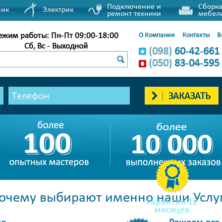
Подключение и
Сборка
ник
Электрик
ремонт техники
мебел
ежим работы: Пн-Пт 09:00-18:00
О Компании
Контакты
В
Сб, Вс - Выходной
(098)
60-42-661
(050)
83-04-595
Укладка парке
ЗАКАЗАТЬ
очему выбирают именно наши Услу
Гарантия 12
месяцев
ве
Решаем все