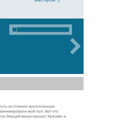
ость за отлично выполненную
Решили с мужем на пол
реанимировали мой пол. Вот что
как самим некогда за
 дела.Эмоций выше крыши! Красиво и
профессионалам. Прие
материал лучше купить
установленными сроки