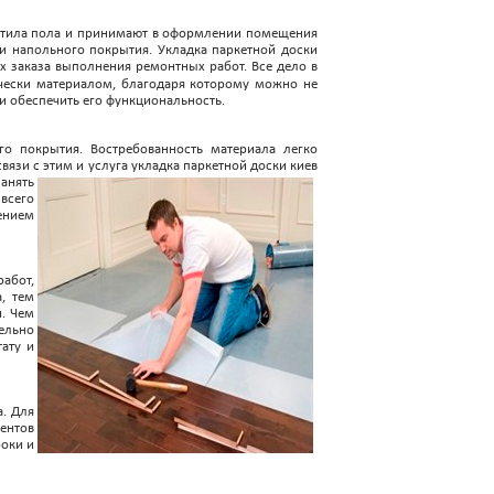
астила пола и принимают в оформлении помещения
ти напольного покрытия. Укладка паркетной доски
х заказа выполнения ремонтных работ. Все дело в
ически материалом, благодаря которому можно не
и обеспечить его функциональность.
го покрытия. Востребованность материала легко
язи с этим и услуга укладка паркетной доски киев
анять
всего
ением
работ,
, тем
и. Чем
ельно
ату и
а. Для
иентов
роки и