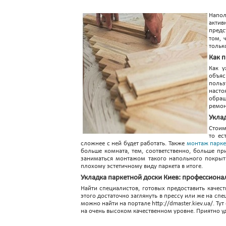
Напол
актив
предс
том, 
тольк
Как 
Как у
объяс
польз
насто
обращ
ремон
Укла
Стоим
то ес
сложнее с ней будет работать. Также
монтаж парке
больше комната, тем, соответственно, больше пр
заниматься монтажом такого напольного покрыти
плохому эстетичному виду паркета в итоге.
Укладка паркетной доски Киев: профессион
Найти специалистов, готовых предоставить качест
этого достаточно заглянуть в прессу или же на с
можно найти на портале http://dmaster.kiev.ua/. 
на очень высоком качественном уровне. Приятно 