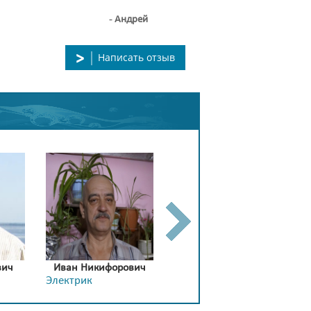
- Андрей
Написать отзыв
вич
Иван Никифорович
Максим Андреевич
Электрик
Сборщик мебели
Э