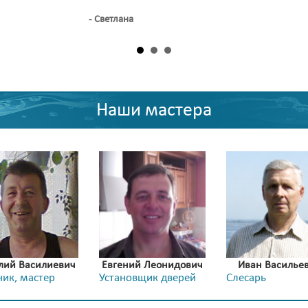
- Светлана
Наши мастера
лий Василиевич
Евгений Леонидович
Иван Василье
ик, мастер
Установщик дверей
Слесарь