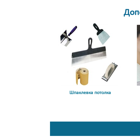
Доп
Ш
паклевка потолка