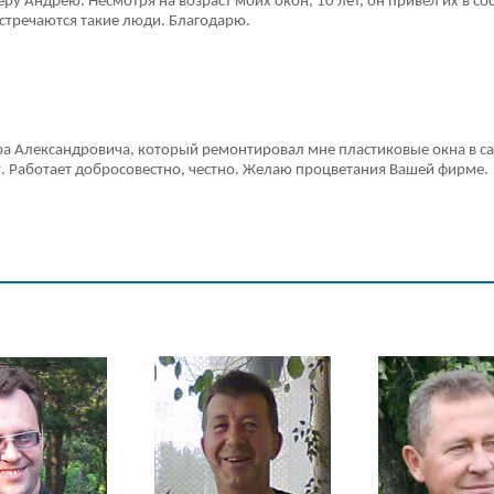
у Андрею. Несмотря на возраст моих окон, 10 лет, он привел их в со
встречаются такие люди. Благодарю.
ра Александровича, который ремонтировал мне пластиковые окна в са
у. Работает добросовестно, честно. Желаю процветания Вашей фирме.
Наши мастера