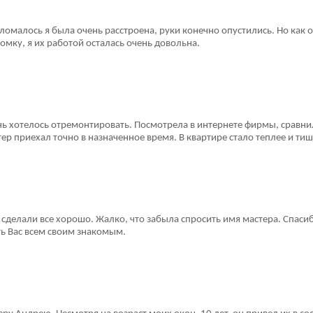
ломалось я была очень расстроена, руки конечно опустились. Но как о
мку, я их работой осталась очень довольна.
ь хотелось отремонтировать. Посмотрела в интернете фирмы, сравн
р приехал точно в назначенное время. В квартире стало теплее и тише
сделали все хорошо. Жалко, что забыла спросить имя мастера. Спаси
ть Вас всем своим знакомым.