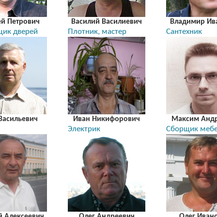
ей Петрович
Василий Василиевич
Владимир Ив
щик дверей
Плотник, мастер
Сантехник
Васильевич
Иван Никифорович
Максим Анд
Электрик
Сборщик меб
й Алексеевич
Олег Андреевич
Олег Иван