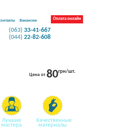
Сборка и ремонт
Муж на час
мебели
Оплата онлайн
Контакты
Вакансии
(063)
33-41-667
(044)
22-82-608
овых окон в Киеве
80
грн/шт.
Цена от
Лучшие
Качественные
мастера
материалы