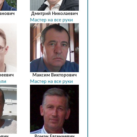
анович
Дмитрий Николаевич
Мастер на все руки
реевич
Максим Викторович
ели
Мастер на все руки
ович
Роман Евгениевич