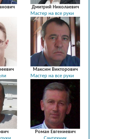
анович
Дмитрий Николаевич
Мастер на все руки
реевич
Максим Викторович
ели
Мастер на все руки
ович
Роман Евгениевич
 руки
Сантехник