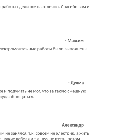
работы сдели все на отлично. Спасибо вам и
- Максим
м. Электромонтажные работы были выполнены
- Дулма
 и подумать не мог, что за такую смешную
 куда оброщаться.
- Александр
не занялся, т.к. совсем не электрик, а жить
какие кабеля и т.д. лучше взять, потом