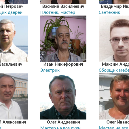
ей Петрович
Василий Василиевич
Владимир Ив
щик дверей
Плотник, мастер
Сантехник
Васильевич
Иван Никифорович
Максим Анд
Электрик
Сборщик меб
й Алексеевич
Олег Андреевич
Олег Иван
к
Мастер на все руки
Мастер на все