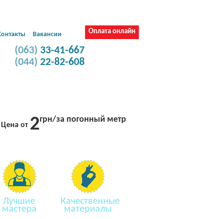
Сборка и ремонт
Муж на час
мебели
Оплата онлайн
Контакты
Вакансии
(063)
33-41-667
(044)
22-82-608
го кабеля в Киеве
2
грн/за погонный метр
Цена от
Лучшие
Качественные
мастера
материалы