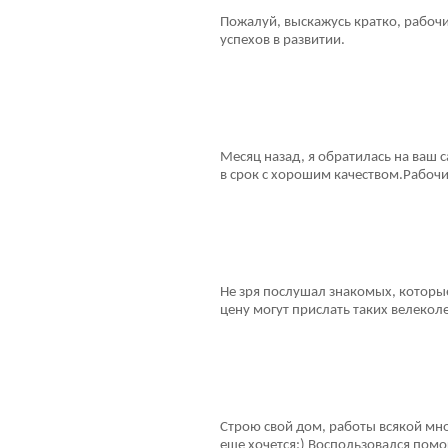
Пожалуй, выскажусь кратко, рабочи
успехов в развитии.
Месяц назад, я обратилась на ваш
в срок с хорошим качеством.Рабоч
Не зря послушал знакомых, которы
цену могут прислать таких велекол
Строю свой дом, работы всякой мно
еще хочется:) Воспользовался помо