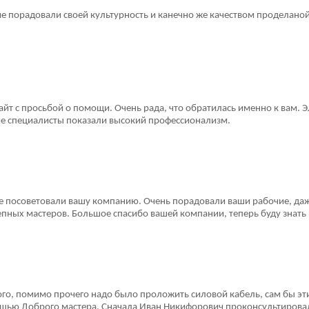
е порадовали своей культурность и канечно же качеством проделаной 
 сайт с просьбой о помощи. Очень рада, что обратилась именно к ва
ие специалисты показали высокий профессионализм.
е посоветовали вашу компанию. Очень порадовали ваши рабочие, даже
епных мастеров. Большое спасибо вашей компании, теперь буду знать
го, помимо прочего надо было проложить силовой кабель, сам бы этим 
щью Доброго мастера. Сначала Иван Никифорович проконсультировал, 